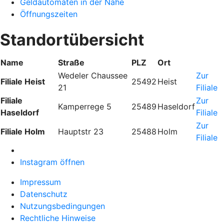
Geldautomaten in der Nähe
Öffnungszeiten
Standortübersicht
Name
Straße
PLZ
Ort
Wedeler Chaussee
Zur
Filiale Heist
25492
Heist
21
Filiale
Filiale
Zur
Kamperrege 5
25489
Haseldorf
Haseldorf
Filiale
Zur
Filiale Holm
Hauptstr 23
25488
Holm
Filiale
Instagram öffnen
Impressum
Datenschutz
Nutzungsbedingungen
Rechtliche Hinweise