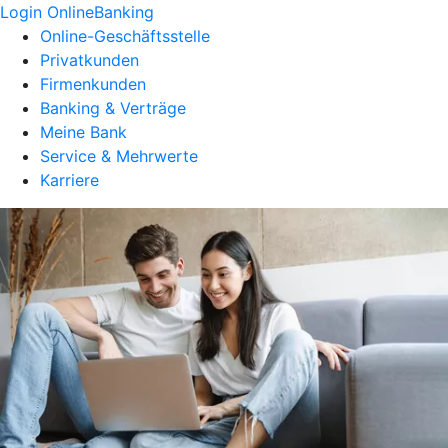
Login OnlineBanking
Online-Geschäftsstelle
Privatkunden
Firmenkunden
Banking & Verträge
Meine Bank
Service & Mehrwerte
Karriere