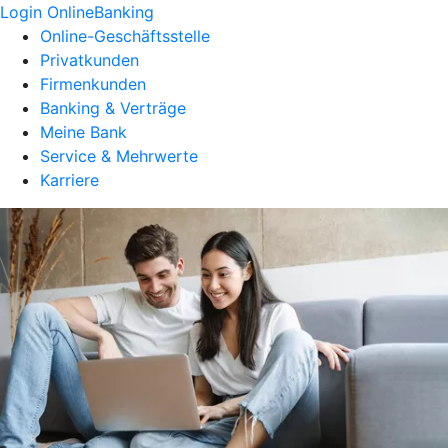
Login OnlineBanking
Online-Geschäftsstelle
Privatkunden
Firmenkunden
Banking & Verträge
Meine Bank
Service & Mehrwerte
Karriere