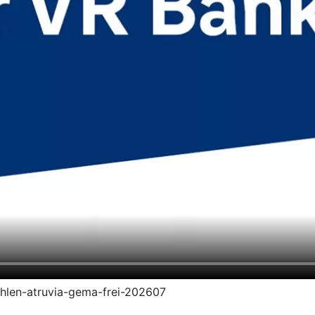
zahlen-atruvia-gema-frei-202607