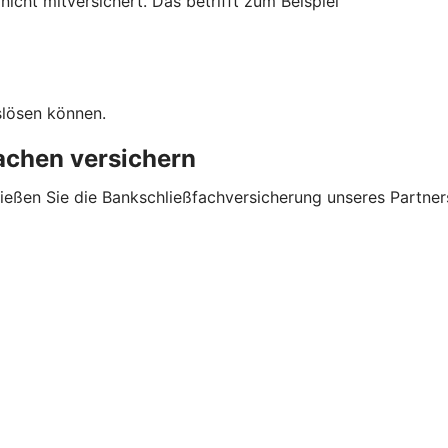
cht mitversichert. Das betrifft zum Beispiel
slösen können.
sachen versichern
ließen Sie die Bankschließfachversicherung unseres Partner