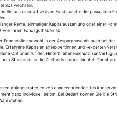
stenlos wechseln.
len Sie aus einer attraktiven Fondspalette die passenden Fo
ien.
anger Rente, einmaliger Kapitalauszahlung oder einer Komb
gt von Ihrem Fondsguthaben ab.
der Fondspolice sowohl in der Ansparphase als auch bei der
ie. Erfahrene Kapitalanlageexpertinnen und -experten ver
edene Optionen für den Hinterbliebenenschutz zur Verfügu
inem Startfonds in die Zielfonds umgeschichtet. Damit pro
ten Anlagestrategien von chancenorientiert bis konservati
tment ganz individuell selbst. Bei Bedarf können Sie die S
Wahl stehen.